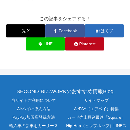
この記事をシェアする！
X
Facebook
はてブ
LINE
Pinterest
SECOND-BIZ.WORKのおすすめ情報Blog
当サイトご利用について
サイトマップ
Airペイの導入方法
AirPAY（エアペイ）特集
PayPay加盟店登録方法
カード売上振込最速「Square」
輸入車の新車をカーリース
Hip Hop（ヒップホップ）LINEス