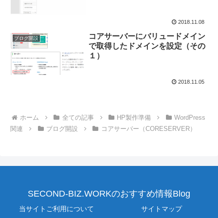
2018.11.08
コアサーバーにバリュードメイン
ブログ開設
で取得したドメインを設定（その
１）
2018.11.05
ホーム
全ての記事
HP製作準備
WordPress
関連
ブログ開設
コアサーバー（CORESERVER）
SECOND-BIZ.WORKのおすすめ情報Blog
当サイトご利用について
サイトマップ