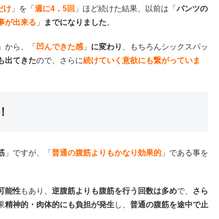
だけ
」を「
週に4，5回
」ほど続けた結果、以前は「
パンツの
事が出来る
」
までになりました
。
」から、「
凹んできた感
」
に変わり
、もちろんシックスパッ
も出てきた
ので、さらに
続けていく意欲にも繋がっていま
！
筋
」ですが、「
普通の腹筋よりもかなり効果的
」である事を
可能性
もあり、
逆腹筋よりも腹筋を行う回数は多め
で、
さら
果
精神的・肉体的にも負担が発生
し、
普通の腹筋を途中で止