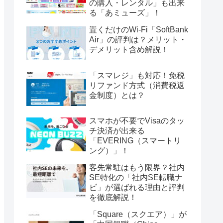
の購入・レンタル」も出来
る「あミューズ」！
置くだけのWi-Fi「SoftBank
Air」の評判は？メリット・
デメリット含め解説！
「スマレジ」も対応！免税
リファンド方式（消費税返
金制度）とは？
スマホが不要でVisaのタッ
チ決済が出来る
「EVERING（スマートリ
ング）」！
客先常駐はもう限界？社内
SE特化の「社内SE転職ナ
ビ」が選ばれる理由と評判
を徹底解説！
「Square（スクエア）」が