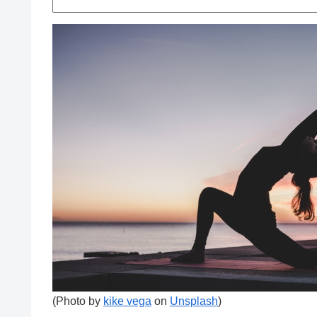
(Photo by
kike vega
on
Unsplash
)