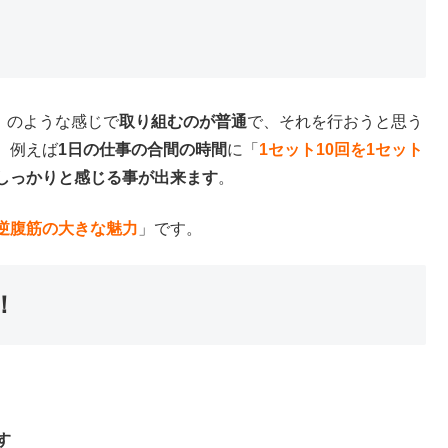
」のような感じで
取り組むのが普通
で、それを行おうと思う
、例えば
1日の仕事の合間の時間
に「
1セット10回を1セット
しっかりと感じる事が出来ます
。
逆腹筋の大きな魅力
」です。
！
す