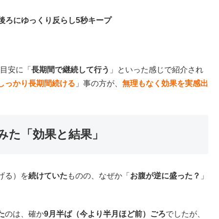
後ろにゆっくり反らし5秒キープ
目安に「
長期間で継続して行う
」といった感じで紹介され
しっかり長期間続ける
」事の方が、
無理もなく効果を実感出
みた「効果と結果」
げる）を
続けていた
ものの、なぜか「
お腹が逆に盛った？
」
た
のは、確か
9月半ば（今より半月ほど前）ごろ
でしたが、