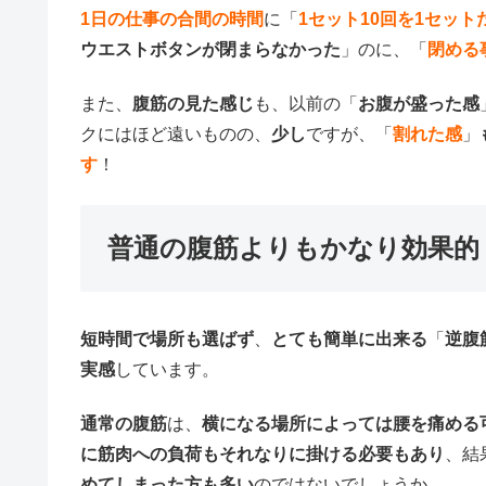
1日の仕事の合間の時間
に「
1セット10回を1セット
ウエストボタンが閉まらなかった
」のに、「
閉める
また、
腹筋の見た感じ
も、以前の「
お腹が盛った感
クにはほど遠いものの、
少し
ですが、「
割れた感
」
す
！
普通の腹筋よりもかなり効果的
短時間で場所も選ばず
、
とても簡単に出来る
「
逆腹
実感
しています。
通常の腹筋
は、
横になる場所によっては腰を痛める
に筋肉への負荷もそれなりに掛ける必要もあり
、結
めてしまった方も多い
のではないでしょうか。