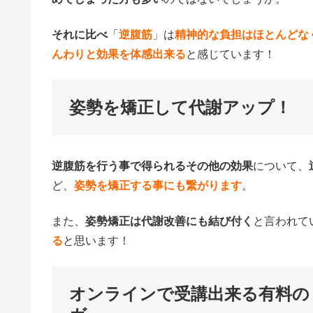
それに比べ
「
逆腹筋
」は
精神的な負担はほとんどな
んわりと効果を体感出来る
と感じています！
姿勢を矯正して代謝アップ！
逆腹筋を行う事で得られるその他の効果
について、
ど、
姿勢を矯正する事にも繋がります
。
また、
姿勢矯正は代謝改善にも結び付く
と言われて
る
と思います！
オンラインで受講出来る有料の