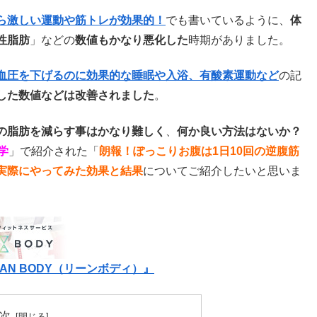
ら激しい運動や筋トレが効果的！
でも書いているように、
体
性脂肪
」などの
数値もかなり悪化した
時期がありました。
血圧を下げるのに効果的な睡眠や入浴、有酸素運動など
の記
した数値などは改善されました
。
の脂肪を減らす事はかなり難しく
、
何か良い方法はないか？
学
」で紹介された「
朗報！ぽっこりお腹は1日10回の逆腹筋
実際にやってみた効果と結果
についてご紹介したいと思いま
N BODY（リーンボディ）』
次