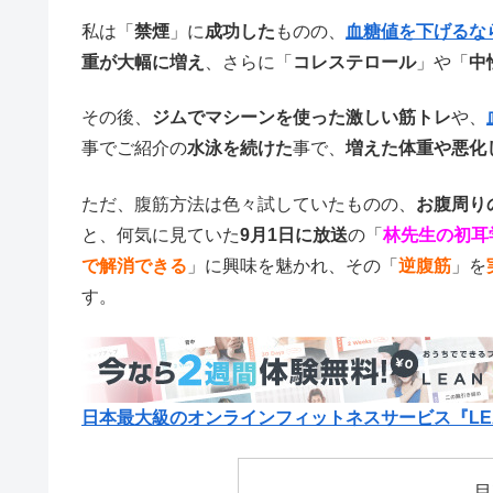
私は「
禁煙
」に
成功した
ものの、
血糖値を下げるな
重が大幅に増え
、さらに「
コレステロール
」や「
中
その後、
ジムでマシーンを使った激しい筋トレ
や、
事でご紹介の
水泳を続けた
事で、
増えた体重や悪化
ただ、腹筋方法は色々試していたものの、
お腹周り
と、何気に見ていた
9月1日に放送
の「
林先生の初耳
で解消できる
」に興味を魅かれ、その「
逆腹筋
」を
す。
日本最大級のオンラインフィットネスサービス『LEA
目