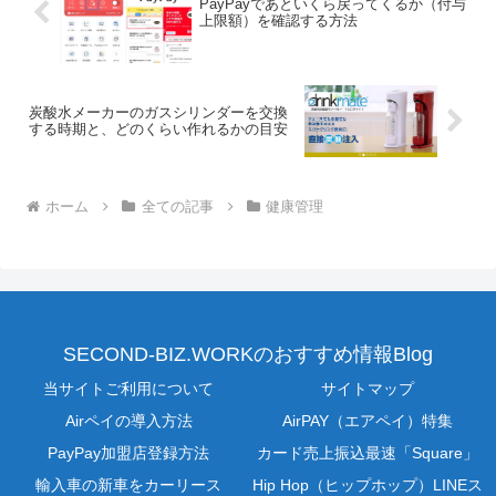
PayPayであといくら戻ってくるか（付与
上限額）を確認する方法
炭酸水メーカーのガスシリンダーを交換
する時期と、どのくらい作れるかの目安
ホーム
全ての記事
健康管理
SECOND-BIZ.WORKのおすすめ情報Blog
当サイトご利用について
サイトマップ
Airペイの導入方法
AirPAY（エアペイ）特集
PayPay加盟店登録方法
カード売上振込最速「Square」
輸入車の新車をカーリース
Hip Hop（ヒップホップ）LINEス