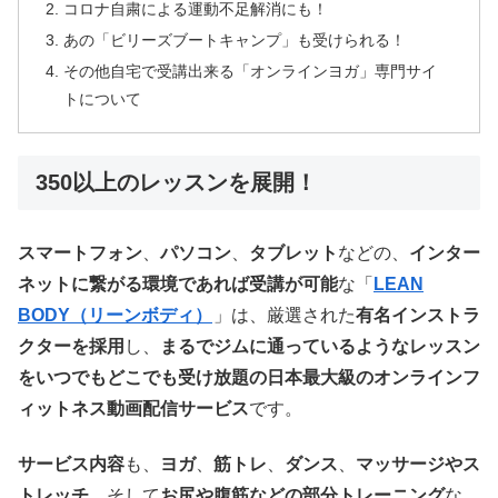
コロナ自粛による運動不足解消にも！
あの「ビリーズブートキャンプ」も受けられる！
その他自宅で受講出来る「オンラインヨガ」専門サイ
トについて
350以上のレッスンを展開！
スマートフォン
、
パソコン
、
タブレット
などの、
インター
ネットに繋がる環境であれば受講が可能
な「
LEAN
BODY（リーンボディ）
」は、厳選された
有名インストラ
クターを採用
し、
まるでジムに通っているようなレッスン
をいつでもどこでも受け放題の日本最大級のオンラインフ
ィットネス動画配信サービス
です。
サービス内容
も、
ヨガ
、
筋トレ
、
ダンス
、
マッサージやス
トレッチ
、そして
お尻や腹筋などの部分トレーニング
な