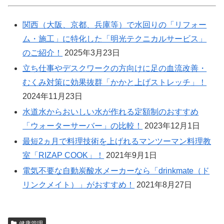
関西（大阪、京都、兵庫等）で水回りの「リフォー
ム・施工」に特化した「明光テクニカルサービス」
のご紹介！
2025年3月23日
立ち仕事やデスクワークの方向けに足の血流改善・
むくみ対策に効果抜群「かかと上げストレッチ」！
2024年11月23日
水道水からおいしい水が作れる定額制のおすすめ
「ウォーターサーバー」の比較！
2023年12月1日
最短2ヵ月で料理技術を上げれるマンツーマン料理教
室「RIZAP COOK」！
2021年9月1日
電気不要な自動炭酸水メーカーなら「drinkmate（ド
リンクメイト）」がおすすめ！
2021年8月27日
健康管理