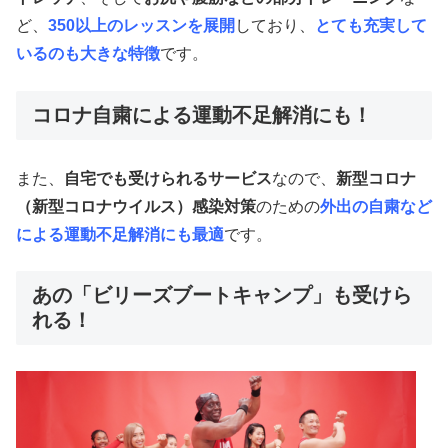
ど、
350以上のレッスンを展開
しており、
とても充実して
いるのも大きな特徴
です。
コロナ自粛による運動不足解消にも！
また、
自宅でも受けられるサービス
なので、
新型コロナ
（新型コロナウイルス）感染対策
のための
外出の自粛など
による運動不足解消にも最適
です。
あの「ビリーズブートキャンプ」も受けら
れる！