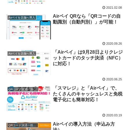
2021.02.08
Airペイ QRなら「QRコードの自
Airペイを店舗へ導入
動識別（自動判別）」が可能！
2020.09.26
「Airペイ」は9月28日よりクレジ
Airペイを店舗へ導入
ットカードのタッチ決済（NFC）
に対応！
2020.06.25
「スマレジ」と「Airペイ」で、
QRコード決済一括導入
たくさんのキャッシュレスと免税
電子化にも簡単対応！
2020.03.19
Airペイの導入方法（申込み方
QRコード決済一括導入
法）