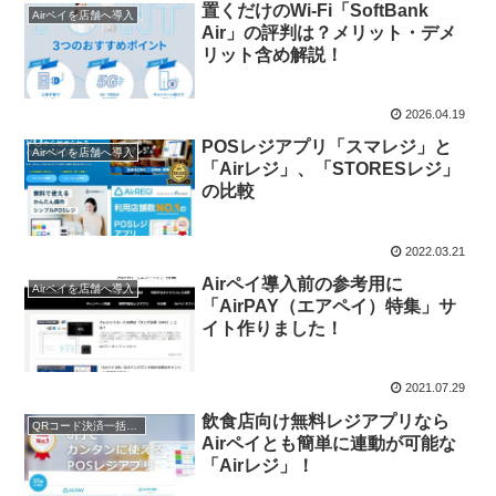
置くだけのWi-Fi「SoftBank
Airペイを店舗へ導入
Air」の評判は？メリット・デメ
リット含め解説！
2026.04.19
POSレジアプリ「スマレジ」と
Airペイを店舗へ導入
「Airレジ」、「STORESレジ」
の比較
2022.03.21
Airペイ導入前の参考用に
Airペイを店舗へ導入
「AirPAY（エアペイ）特集」サ
イト作りました！
2021.07.29
飲食店向け無料レジアプリなら
QRコード決済一括導入
Airペイとも簡単に連動が可能な
「Airレジ」！