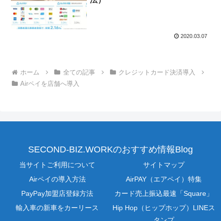
2020.03.07
ホーム
全ての記事
クレジットカード決済導入
Airペイを店舗へ導入
SECOND-BIZ.WORKのおすすめ情報Blog
当サイトご利用について
サイトマップ
Airペイの導入方法
AirPAY（エアペイ）特集
PayPay加盟店登録方法
カード売上振込最速「Square」
輸入車の新車をカーリース
Hip Hop（ヒップホップ）LINEス
タンプ