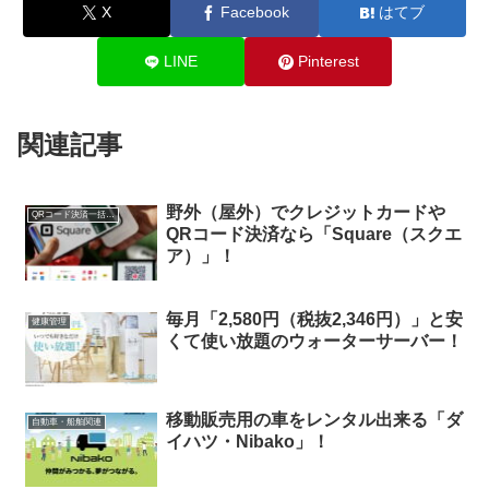
X
Facebook
はてブ
LINE
Pinterest
関連記事
野外（屋外）でクレジットカードや
QRコード決済一括導入
QRコード決済なら「Square（スクエ
ア）」！
毎月「2,580円（税抜2,346円）」と安
健康管理
くて使い放題のウォーターサーバー！
移動販売用の車をレンタル出来る「ダ
自動車・船舶関連
イハツ・Nibako」！