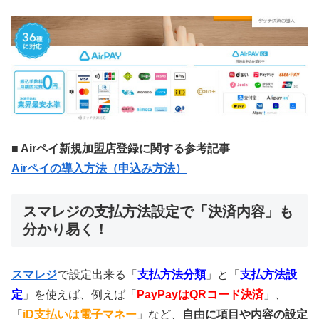
■ Airペイ新規加盟店登録に関する参考記事
Airペイの導入方法（申込み方法）
スマレジの支払方法設定で「決済内容」も
分かり易く！
スマレジ
で設定出来る「
支払方法分類
」と「
支払方法設
定
」を使えば、例えば「
PayPayはQRコード決済
」、
「
iD支払いは電子マネー
」など、
自由に項目や内容の設定