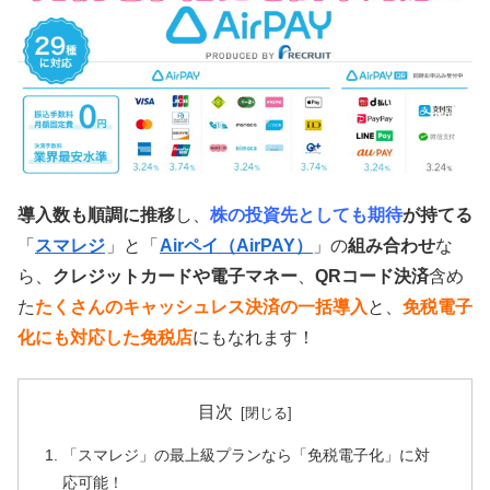
導入数も順調に推移
し、
株の投資先としても期待
が持てる
「
スマレジ
」と「
Airペイ（AirPAY）
」の
組み合わせ
な
ら、
クレジットカードや電子マネー
、
QRコード決済
含め
た
たくさんのキャッシュレス決済の一括導入
と、
免税電子
化にも対応した免税店
にもなれます！
目次
「スマレジ」の最上級プランなら「免税電子化」に対
応可能！