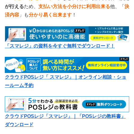
が行える
ため、
支払い方法を小分けに利用出来る
他、「
決
済内容
」も
分かり易く出来ます
！
「スマレジ」の資料を今すぐ無料でダウンロード！
クラウドPOSレジ「 スマレジ」｜オンライン相談・ショ
ールーム予約
クラウドPOSレジ「スマレジ」｜「POSレジの教科書」
ダウンロード