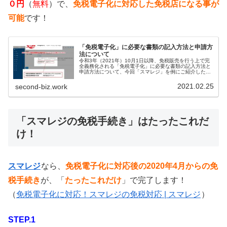
０円
（
無料
）で、
免税電子化に対応した免税店になる事が
可能
です！
「免税電子化」に必要な書類の記入方法と申請方
法について
令和3年（2021年）10月1日以降、免税販売を行う上で完
全義務化される「免税電子化」に必要な書類の記入方法と
申請方法について、今回「スマレジ」を例にご紹介したい
と思います。「スマレジ」の資料を今すぐ無料でダウンロ
ード！クラウドPOSレジ「...
2021.02.25
second-biz.work
「スマレジの免税手続き」はたったこれだ
け！
スマレジ
なら、
免税電子化に対応後の2020年4月からの免
税手続き
が、「
たったこれだけ
」で完了します！
（
免税電子化に対応！スマレジの免税対応 | スマレジ
）
STEP.1