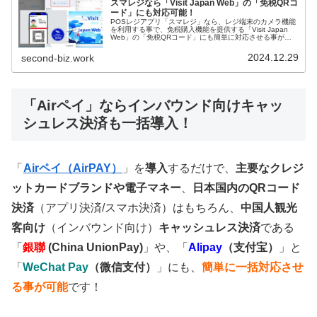
スマレジなら「Visit Japan Web」の「免税QRコ
ード」にも対応可能！
POSレジアプリ「スマレジ」なら、レジ端末のカメラ機能
を利用する事で、免税購入機能を提供する「Visit Japan
Web」の「免税QRコード」にも簡単に対応させる事が出
来ます！「スマレジ」と連携も出来る、レシート機能付き
端末「PAYGA...
2024.12.29
second-biz.work
「Airペイ」ならインバウンド向けキャッ
シュレス決済も一括導入！
「
Airペイ（AirPAY）
」を
導入
するだけで、
主要なクレジ
ットカードブランドや電子マネー
、
日本国内のQRコード
決済
（アプリ決済/スマホ決済）はもちろん、
中国人観光
客向け
（インバウンド向け）
キャッシュレス決済
である
「
銀聯
(China UnionPay)
」や、「
Alipay
（支付宝）
」と
「
WeChat Pay
（微信支付）
」にも、
簡単に一括対応させ
る事が可能
です！