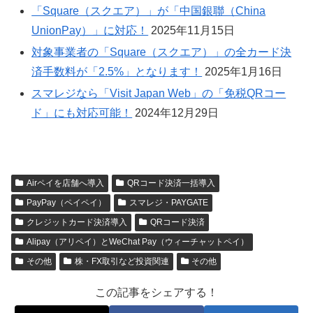
「Square（スクエア）」が「中国銀聯（China
UnionPay）」に対応！
2025年11月15日
​対象事業者の「Square（スクエア）」の全カード決
済手数料が「​2.5%」となります！
2025年1月16日
スマレジなら「Visit Japan Web」の「免税QRコー
ド」にも対応可能！
2024年12月29日
Airペイを店舗へ導入
QRコード決済一括導入
PayPay（ペイペイ）
スマレジ・PAYGATE
クレジットカード決済導入
QRコード決済
Alipay（アリペイ）とWeChat Pay（ウィーチャットペイ）
その他
株・FX取引など投資関連
その他
この記事をシェアする！