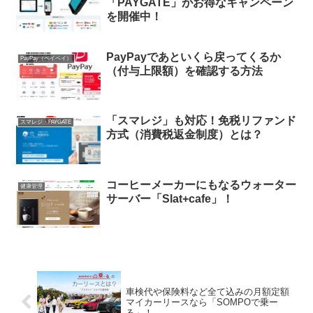
「PAYGATE」がお得なキャンペーン
を開催中！
PayPayであといくら戻ってくるか
PayPay（ペイペイ）
（付与上限額）を確認する方法
「スマレジ」も対応！免税リファンド
スマレジ・PAYGATE
方式（消費税返金制度）とは？
コーヒーメーカーにもなるウォーター
健康管理
サーバー「Slat+cafe」！
車検代や保険料など全て込みの月額定額
マイカーリースなら「SOMPOで乗ー
る」！