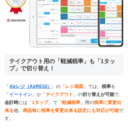
テイクアウト用の「軽減税率」も「1タッ
プ」で切り替え！
「
Airレジ（AirREGI）
」の「
レジ画面
」では、
税率
を
「
イートイン
」か「
テイクアウト
」の
切り替えが可能
で、
会計時
には「
1タップ
」で「
軽減税率
」用の
税率に変更出
来る
他、
商品毎に税率を変更出来る設定にも対応が可能
で
す。