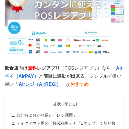
飲食店向け
無料
レジアプリ
（POSレジアプリ）なら、
Air
ペイ（AirPAY）
と
簡単に連動が出来る
、シンプルで扱い
易い「
Airレジ（AirREGI）
」が
おすすめ
！
目次
会計時に分かり易い「レジ画面」！
テイクアウト用の「軽減税率」も「1タップ」で切り替