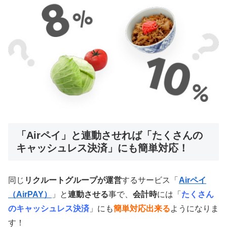
「Airペイ」と連動させれば「たくさんの
キャッシュレス決済」にも簡単対応！
同じ
リクルートグループが運営
するサービス「
Airペイ
（AirPAY）
」と
連動させる
事で、
会計時
には「
たくさん
のキャッシュレス決済
」にも
簡単対応出来る
ようになりま
す！