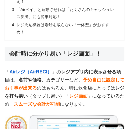
え！
「Airペイ」と連動させれば「たくさんのキャッシュレ
ス決済」にも簡単対応！
レジ周辺機器は場所を取らない「一体型」がおすす
め！
会計時に分かり易い「レジ画面」！
「
Airレジ（AirREGI）
」の
レジアプリ内に表示させる項
目
は、
名前や価格
、
カテゴリー
など、
予め自由に設定して
おく事が出来る
のはもちろん、特に飲食店にとっては
レジ
を打ち易い
（タップし易い）「
レジ画面
」に
なっている
た
め、
スムーズな会計が可能
になります。