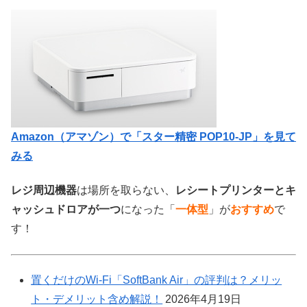
Amazon（アマゾン）で「スター精密 POP10-JP」を見て
みる
レジ周辺機器
は場所を取らない、
レシートプリンターとキ
ャッシュドロアが一つ
になった「
一体型
」が
おすすめ
で
す！
置くだけのWi-Fi「SoftBank Air」の評判は？メリッ
ト・デメリット含め解説！
2026年4月19日