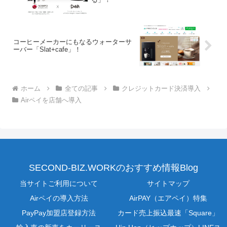
コーヒーメーカーにもなるウォーターサ
ーバー「Slat+cafe」！
ホーム
全ての記事
クレジットカード決済導入
Airペイを店舗へ導入
SECOND-BIZ.WORKのおすすめ情報Blog
当サイトご利用について
サイトマップ
Airペイの導入方法
AirPAY（エアペイ）特集
PayPay加盟店登録方法
カード売上振込最速「Square」