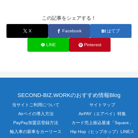
この記事をシェアする！
X
Facebook
はてブ
LINE
Pinterest
SECOND-BIZ.WORKのおすすめ情報Blog
当サイトご利用について
サイトマップ
Airペイの導入方法
AirPAY（エアペイ）特集
PayPay加盟店登録方法
カード売上振込最速「Square」
輸入車の新車をカーリース
Hip Hop（ヒップホップ）LINEス