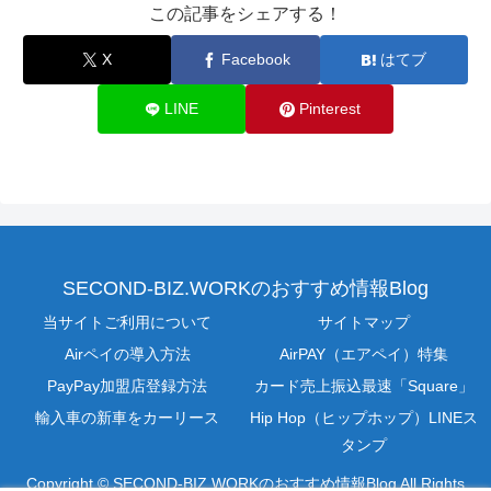
この記事をシェアする！
X
Facebook
はてブ
LINE
Pinterest
SECOND-BIZ.WORKのおすすめ情報Blog
当サイトご利用について
サイトマップ
Airペイの導入方法
AirPAY（エアペイ）特集
PayPay加盟店登録方法
カード売上振込最速「Square」
輸入車の新車をカーリース
Hip Hop（ヒップホップ）LINEス
タンプ
Copyright © SECOND-BIZ.WORKのおすすめ情報Blog All Rights