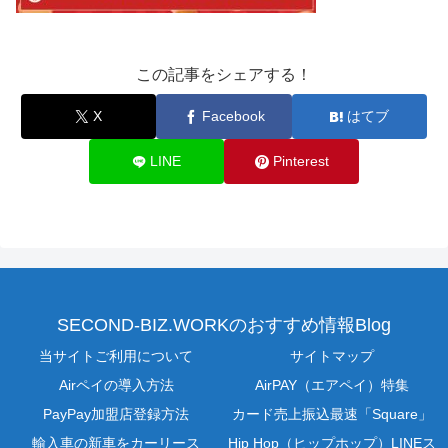
この記事をシェアする！
X
Facebook
はてブ
LINE
Pinterest
SECOND-BIZ.WORKのおすすめ情報Blog
当サイトご利用について
サイトマップ
Airペイの導入方法
AirPAY（エアペイ）特集
PayPay加盟店登録方法
カード売上振込最速「Square」
輸入車の新車をカーリース
Hip Hop（ヒップホップ）LINEス