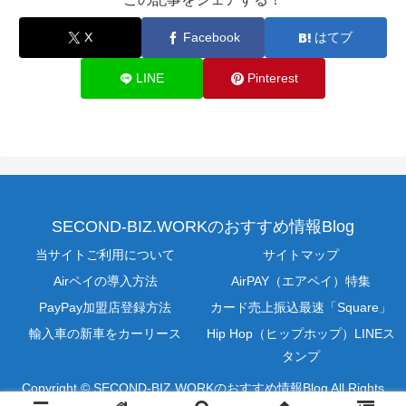
X
Facebook
はてブ
LINE
Pinterest
SECOND-BIZ.WORKのおすすめ情報Blog
当サイトご利用について
サイトマップ
Airペイの導入方法
AirPAY（エアペイ）特集
PayPay加盟店登録方法
カード売上振込最速「Square」
輸入車の新車をカーリース
Hip Hop（ヒップホップ）LINEス
タンプ
Copyright © SECOND-BIZ.WORKのおすすめ情報Blog All Rights