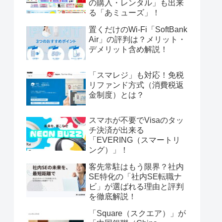
の購入・レンタル」も出来
る「あミューズ」！
置くだけのWi-Fi「SoftBank
Air」の評判は？メリット・
デメリット含め解説！
「スマレジ」も対応！免税
リファンド方式（消費税返
金制度）とは？
スマホが不要でVisaのタッ
チ決済が出来る
「EVERING（スマートリ
ング）」！
客先常駐はもう限界？社内
SE特化の「社内SE転職ナ
ビ」が選ばれる理由と評判
を徹底解説！
「Square（スクエア）」が