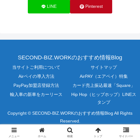
LINE
Pinterest
SECOND-BIZ.WORKのおすすめ情報Blog
当サイトご利用について
サイトマップ
Airペイの導入方法
AirPAY（エアペイ）特集
PayPay加盟店登録方法
カード売上振込最速「Square」
輸入車の新車をカーリース
Hip Hop（ヒップホップ）LINEス
タンプ
Copyright © SECOND-BIZ.WORKのおすすめ情報Blog All Rights
Reserved.
メニュー
ホーム
検索
トップ
サイドバー