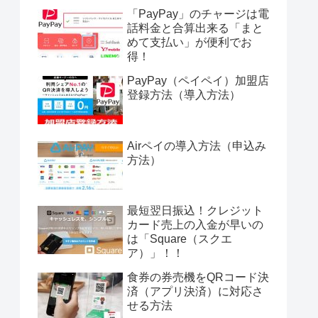
「PayPay」のチャージは電
話料金と合算出来る「まと
めて支払い」が便利でお
得！
PayPay（ペイペイ）加盟店
登録方法（導入方法）
Airペイの導入方法（申込み
方法）
最短翌日振込！クレジット
カード売上の入金が早いの
は「Square（スクエ
ア）」！！
食券の券売機をQRコード決
済（アプリ決済）に対応さ
せる方法