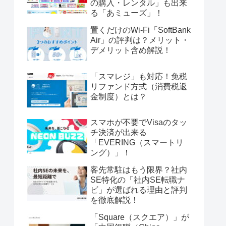
の購入・レンタル」も出来
る「あミューズ」！
置くだけのWi-Fi「SoftBank
Air」の評判は？メリット・
デメリット含め解説！
「スマレジ」も対応！免税
リファンド方式（消費税返
金制度）とは？
スマホが不要でVisaのタッ
チ決済が出来る
「EVERING（スマートリ
ング）」！
客先常駐はもう限界？社内
SE特化の「社内SE転職ナ
ビ」が選ばれる理由と評判
を徹底解説！
「Square（スクエア）」が