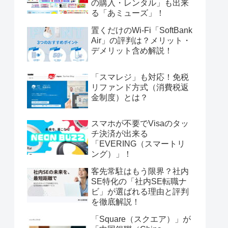
の購入・レンタル」も出来
る「あミューズ」！
置くだけのWi-Fi「SoftBank
Air」の評判は？メリット・
デメリット含め解説！
「スマレジ」も対応！免税
リファンド方式（消費税返
金制度）とは？
スマホが不要でVisaのタッ
チ決済が出来る
「EVERING（スマートリ
ング）」！
客先常駐はもう限界？社内
SE特化の「社内SE転職ナ
ビ」が選ばれる理由と評判
を徹底解説！
「Square（スクエア）」が