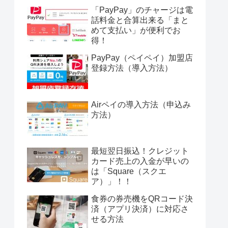
「PayPay」のチャージは電
話料金と合算出来る「まと
めて支払い」が便利でお
得！
PayPay（ペイペイ）加盟店
登録方法（導入方法）
Airペイの導入方法（申込み
方法）
最短翌日振込！クレジット
カード売上の入金が早いの
は「Square（スクエ
ア）」！！
食券の券売機をQRコード決
済（アプリ決済）に対応さ
せる方法