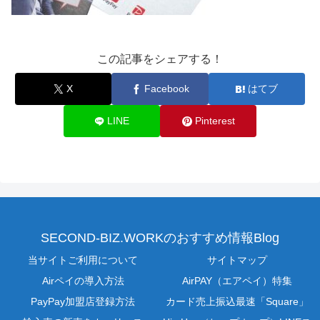
この記事をシェアする！
X
Facebook
はてブ
LINE
Pinterest
SECOND-BIZ.WORKのおすすめ情報Blog
当サイトご利用について
サイトマップ
Airペイの導入方法
AirPAY（エアペイ）特集
PayPay加盟店登録方法
カード売上振込最速「Square」