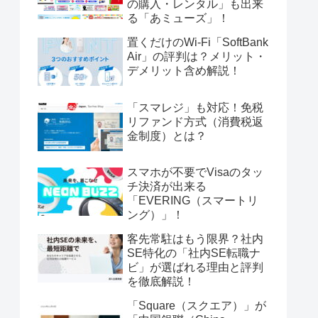
の購入・レンタル」も出来
る「あミューズ」！
置くだけのWi-Fi「SoftBank
Air」の評判は？メリット・
デメリット含め解説！
「スマレジ」も対応！免税
リファンド方式（消費税返
金制度）とは？
スマホが不要でVisaのタッ
チ決済が出来る
「EVERING（スマートリ
ング）」！
客先常駐はもう限界？社内
SE特化の「社内SE転職ナ
ビ」が選ばれる理由と評判
を徹底解説！
「Square（スクエア）」が