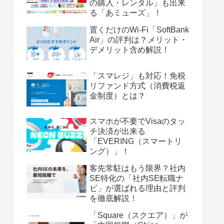
の購入・レンタル」も出来
る「あミューズ」！
置くだけのWi-Fi「SoftBank
Air」の評判は？メリット・
デメリット含め解説！
「スマレジ」も対応！免税
リファンド方式（消費税返
金制度）とは？
スマホが不要でVisaのタッ
チ決済が出来る
「EVERING（スマートリ
ング）」！
客先常駐はもう限界？社内
SE特化の「社内SE転職ナ
ビ」が選ばれる理由と評判
を徹底解説！
「Square（スクエア）」が