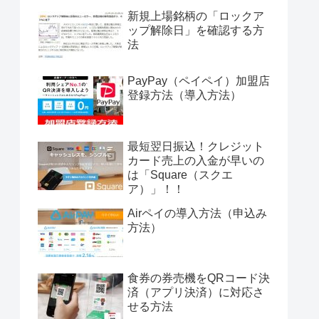
新規上場銘柄の「ロックア
ップ解除日」を確認する方
法
PayPay（ペイペイ）加盟店
登録方法（導入方法）
最短翌日振込！クレジット
カード売上の入金が早いの
は「Square（スクエ
ア）」！！
Airペイの導入方法（申込み
方法）
食券の券売機をQRコード決
済（アプリ決済）に対応さ
せる方法