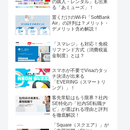
の購入・レンタル」も出来
る「あミューズ」！
置くだけのWi-Fi「SoftBank
Air」の評判は？メリット・
デメリット含め解説！
「スマレジ」も対応！免税
リファンド方式（消費税返
金制度）とは？
スマホが不要でVisaのタッ
チ決済が出来る
「EVERING（スマートリ
ング）」！
客先常駐はもう限界？社内
SE特化の「社内SE転職ナ
ビ」が選ばれる理由と評判
を徹底解説！
「Square（スクエア）」が