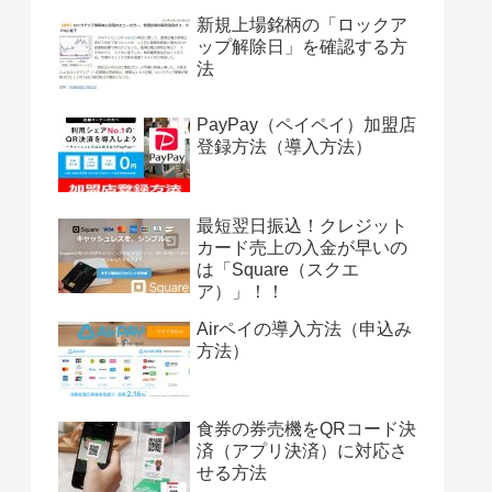
新規上場銘柄の「ロックア
ップ解除日」を確認する方
法
PayPay（ペイペイ）加盟店
登録方法（導入方法）
最短翌日振込！クレジット
カード売上の入金が早いの
は「Square（スクエ
ア）」！！
Airペイの導入方法（申込み
方法）
食券の券売機をQRコード決
済（アプリ決済）に対応さ
せる方法