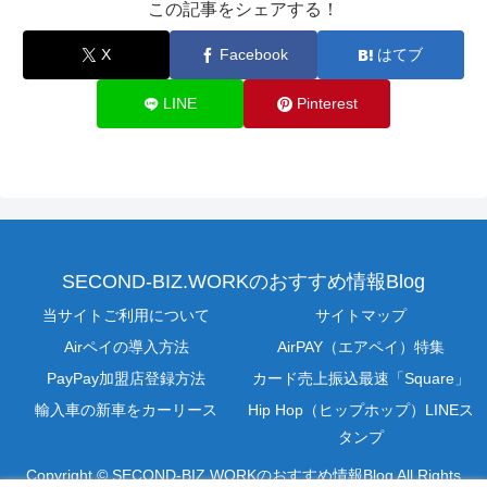
この記事をシェアする！
X
Facebook
はてブ
LINE
Pinterest
SECOND-BIZ.WORKのおすすめ情報Blog
当サイトご利用について
サイトマップ
Airペイの導入方法
AirPAY（エアペイ）特集
PayPay加盟店登録方法
カード売上振込最速「Square」
輸入車の新車をカーリース
Hip Hop（ヒップホップ）LINEス
タンプ
Copyright © SECOND-BIZ.WORKのおすすめ情報Blog All Rights