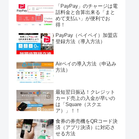
「PayPay」のチャージは電
話料金と合算出来る「まと
めて支払い」が便利でお
得！
PayPay（ペイペイ）加盟店
登録方法（導入方法）
Airペイの導入方法（申込み
方法）
最短翌日振込！クレジット
カード売上の入金が早いの
は「Square（スクエ
ア）」！！
食券の券売機をQRコード決
済（アプリ決済）に対応さ
せる方法