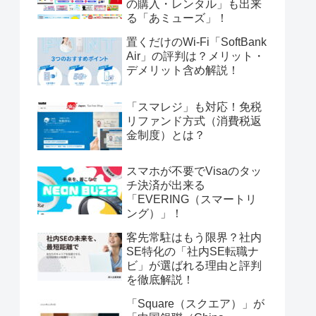
の購入・レンタル」も出来
る「あミューズ」！
置くだけのWi-Fi「SoftBank
Air」の評判は？メリット・
デメリット含め解説！
「スマレジ」も対応！免税
リファンド方式（消費税返
金制度）とは？
スマホが不要でVisaのタッ
チ決済が出来る
「EVERING（スマートリ
ング）」！
客先常駐はもう限界？社内
SE特化の「社内SE転職ナ
ビ」が選ばれる理由と評判
を徹底解説！
「Square（スクエア）」が