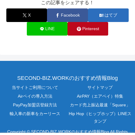
この記事をシェアする！
X
Facebook
はてブ
LINE
Pinterest
SECOND-BIZ.WORKのおすすめ情報Blog
当サイトご利用について
サイトマップ
Airペイの導入方法
AirPAY（エアペイ）特集
PayPay加盟店登録方法
カード売上振込最速「Square」
輸入車の新車をカーリース
Hip Hop（ヒップホップ）LINEス
タンプ
Copyright © SECOND-BIZ.WORKのおすすめ情報Blog All Rights