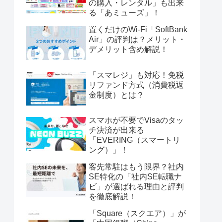
の購入・レンタル」も出来
る「あミューズ」！
置くだけのWi-Fi「SoftBank
Air」の評判は？メリット・
デメリット含め解説！
「スマレジ」も対応！免税
リファンド方式（消費税返
金制度）とは？
スマホが不要でVisaのタッ
チ決済が出来る
「EVERING（スマートリ
ング）」！
客先常駐はもう限界？社内
SE特化の「社内SE転職ナ
ビ」が選ばれる理由と評判
を徹底解説！
「Square（スクエア）」が