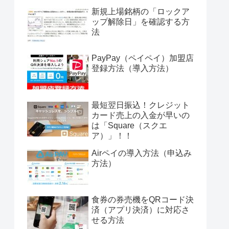
新規上場銘柄の「ロックア
ップ解除日」を確認する方
法
PayPay（ペイペイ）加盟店
登録方法（導入方法）
最短翌日振込！クレジット
カード売上の入金が早いの
は「Square（スクエ
ア）」！！
Airペイの導入方法（申込み
方法）
食券の券売機をQRコード決
済（アプリ決済）に対応さ
せる方法