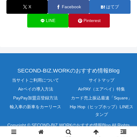
X
Facebook
はてブ
LINE
Pinterest
SECOND-BIZ.WORKのおすすめ情報Blog
当サイトご利用について
サイトマップ
Airペイの導入方法
AirPAY（エアペイ）特集
PayPay加盟店登録方法
カード売上振込最速「Square」
輸入車の新車をカーリース
Hip Hop（ヒップホップ）LINEス
タンプ
Copyright © SECOND-BIZ.WORKのおすすめ情報Blog All Rights
Reserved.