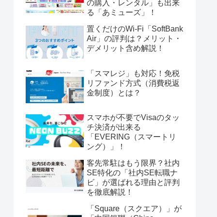
の購入・レンタル」も出来
る「あミューズ」！
置くだけのWi-Fi「SoftBank
Air」の評判は？メリット・
デメリット含め解説！
「スマレジ」も対応！免税
リファンド方式（消費税返
金制度）とは？
スマホが不要でVisaのタッ
チ決済が出来る
「EVERING（スマートリ
ング）」！
客先常駐はもう限界？社内
SE特化の「社内SE転職ナ
ビ」が選ばれる理由と評判
を徹底解説！
「Square（スクエア）」が