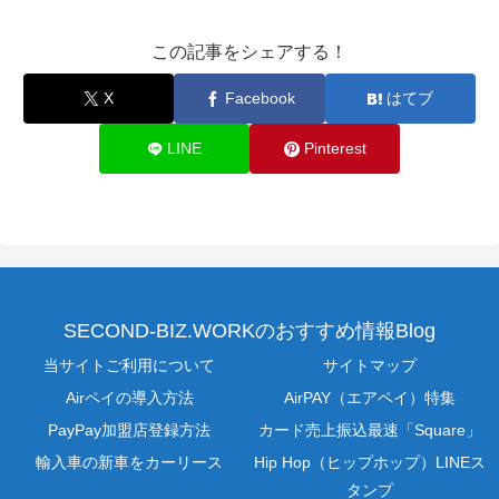
この記事をシェアする！
X
Facebook
はてブ
LINE
Pinterest
SECOND-BIZ.WORKのおすすめ情報Blog
当サイトご利用について
サイトマップ
Airペイの導入方法
AirPAY（エアペイ）特集
PayPay加盟店登録方法
カード売上振込最速「Square」
輸入車の新車をカーリース
Hip Hop（ヒップホップ）LINEス
タンプ