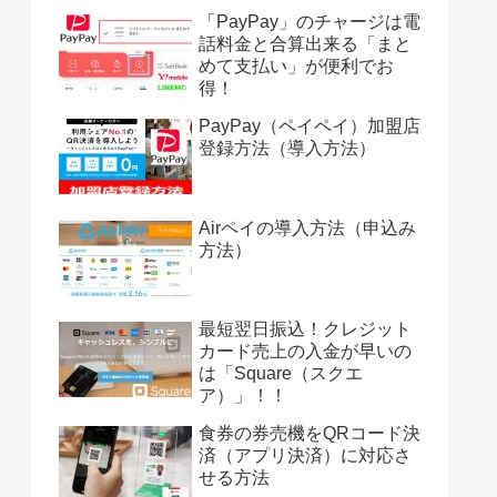
「PayPay」のチャージは電
話料金と合算出来る「まと
めて支払い」が便利でお
得！
PayPay（ペイペイ）加盟店
登録方法（導入方法）
Airペイの導入方法（申込み
方法）
最短翌日振込！クレジット
カード売上の入金が早いの
は「Square（スクエ
ア）」！！
食券の券売機をQRコード決
済（アプリ決済）に対応さ
せる方法