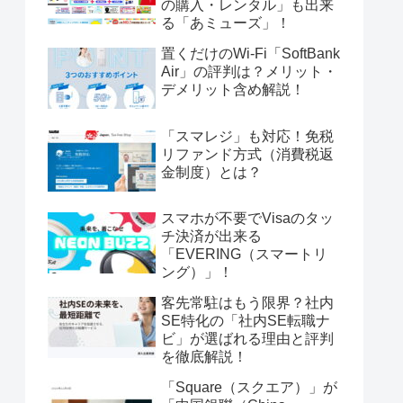
の購入・レンタル」も出来
る「あミューズ」！
置くだけのWi-Fi「SoftBank
Air」の評判は？メリット・
デメリット含め解説！
「スマレジ」も対応！免税
リファンド方式（消費税返
金制度）とは？
スマホが不要でVisaのタッ
チ決済が出来る
「EVERING（スマートリ
ング）」！
客先常駐はもう限界？社内
SE特化の「社内SE転職ナ
ビ」が選ばれる理由と評判
を徹底解説！
「Square（スクエア）」が