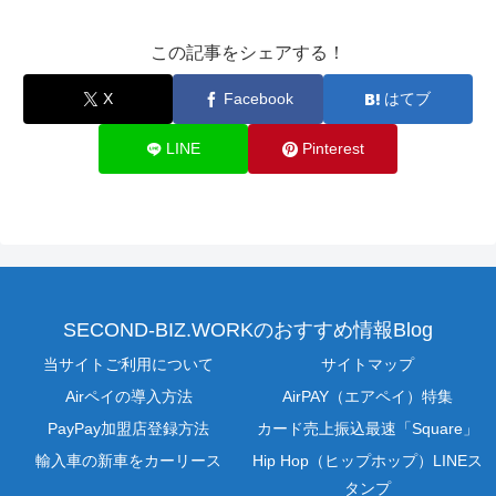
この記事をシェアする！
X
Facebook
はてブ
LINE
Pinterest
SECOND-BIZ.WORKのおすすめ情報Blog
当サイトご利用について
サイトマップ
Airペイの導入方法
AirPAY（エアペイ）特集
PayPay加盟店登録方法
カード売上振込最速「Square」
輸入車の新車をカーリース
Hip Hop（ヒップホップ）LINEス
タンプ