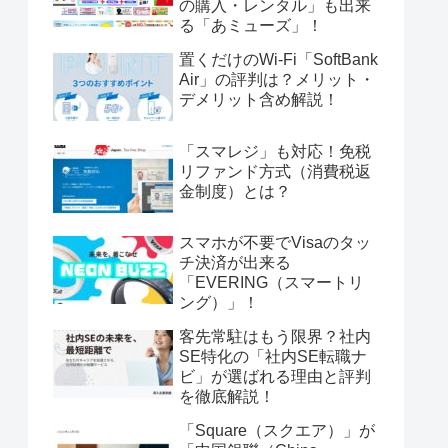
の購入・レンタル」も出来
る「あミューズ」！
置くだけのWi-Fi「SoftBank
Air」の評判は？メリット・
デメリット含め解説！
「スマレジ」も対応！免税
リファンド方式（消費税返
金制度）とは？
スマホが不要でVisaのタッ
チ決済が出来る
「EVERING（スマートリ
ング）」！
客先常駐はもう限界？社内
SE特化の「社内SE転職ナ
ビ」が選ばれる理由と評判
を徹底解説！
「Square（スクエア）」が