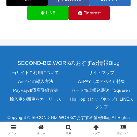
LINE
Pinterest
SECOND-BIZ.WORKのおすすめ情報Blog
当サイトご利用について
サイトマップ
Airペイの導入方法
AirPAY（エアペイ）特集
PayPay加盟店登録方法
カード売上振込最速「Square」
輸入車の新車をカーリース
Hip Hop（ヒップホップ）LINEス
タンプ
Copyright © SECOND-BIZ.WORKのおすすめ情報Blog All Rights
Reserved.
メニュー
ホーム
検索
トップ
サイドバー