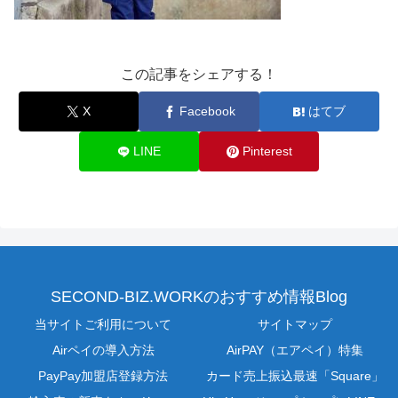
この記事をシェアする！
X
Facebook
はてブ
LINE
Pinterest
SECOND-BIZ.WORKのおすすめ情報Blog
当サイトご利用について
サイトマップ
Airペイの導入方法
AirPAY（エアペイ）特集
PayPay加盟店登録方法
カード売上振込最速「Square」