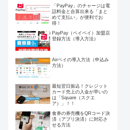
「PayPay」のチャージは電
話料金と合算出来る「まと
めて支払い」が便利でお
得！
PayPay（ペイペイ）加盟店
登録方法（導入方法）
Airペイの導入方法（申込み
方法）
最短翌日振込！クレジット
カード売上の入金が早いの
は「Square（スクエ
ア）」！！
食券の券売機をQRコード決
済（アプリ決済）に対応さ
せる方法