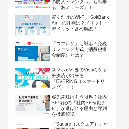
の購入・レンタル」も出来
る「あミューズ」！
置くだけのWi-Fi「SoftBank
Air」の評判は？メリット・
デメリット含め解説！
「スマレジ」も対応！免税
リファンド方式（消費税返
金制度）とは？
スマホが不要でVisaのタッ
チ決済が出来る
「EVERING（スマートリ
ング）」！
客先常駐はもう限界？社内
SE特化の「社内SE転職ナ
ビ」が選ばれる理由と評判
を徹底解説！
「Square（スクエア）」が