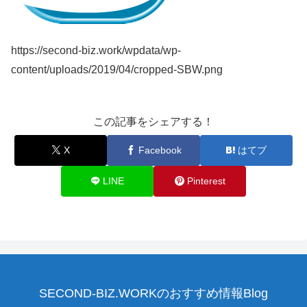
https://second-biz.work/wpdata/wp-
content/uploads/2019/04/cropped-SBW.png
この記事をシェアする！
X
Facebook
はてブ
LINE
Pinterest
SECOND-BIZ.WORKのおすすめ情報Blog