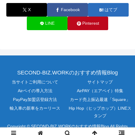
X
Facebook
はてブ
LINE
Pinterest
SECOND-BIZ.WORKのおすすめ情報Blog
当サイトご利用について
サイトマップ
Airペイの導入方法
AirPAY（エアペイ）特集
PayPay加盟店登録方法
カード売上振込最速「Square」
輸入車の新車をカーリース
Hip Hop（ヒップホップ）LINEス
タンプ
Copyright © SECOND-BIZ.WORKのおすすめ情報Blog All Rights
Reserved.