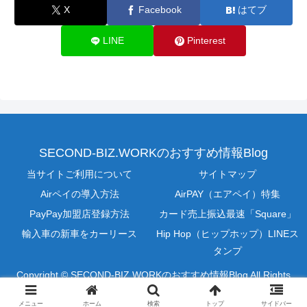
X
Facebook
はてブ
LINE
Pinterest
SECOND-BIZ.WORKのおすすめ情報Blog
当サイトご利用について
サイトマップ
Airペイの導入方法
AirPAY（エアペイ）特集
PayPay加盟店登録方法
カード売上振込最速「Square」
輸入車の新車をカーリース
Hip Hop（ヒップホップ）LINEス
タンプ
Copyright © SECOND-BIZ.WORKのおすすめ情報Blog All Rights
Reserved.
メニュー
ホーム
検索
トップ
サイドバー