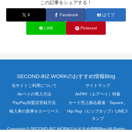
この記事をシェアする！
X
Facebook
はてブ
LINE
Pinterest
SECOND-BIZ.WORKのおすすめ情報Blog
当サイトご利用について
サイトマップ
Airペイの導入方法
AirPAY（エアペイ）特集
PayPay加盟店登録方法
カード売上振込最速「Square」
輸入車の新車をカーリース
Hip Hop（ヒップホップ）LINEス
タンプ
Copyright © SECOND-BIZ.WORKのおすすめ情報Blog All Rights