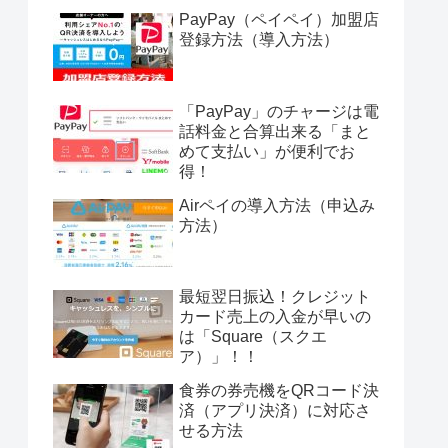
PayPay（ペイペイ）加盟店
登録方法（導入方法）
「PayPay」のチャージは電
話料金と合算出来る「まと
めて支払い」が便利でお
得！
Airペイの導入方法（申込み
方法）
最短翌日振込！クレジット
カード売上の入金が早いの
は「Square（スクエ
ア）」！！
食券の券売機をQRコード決
済（アプリ決済）に対応さ
せる方法