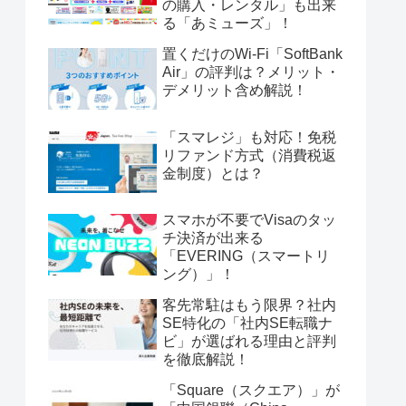
の購入・レンタル」も出来
る「あミューズ」！
置くだけのWi-Fi「SoftBank
Air」の評判は？メリット・
デメリット含め解説！
「スマレジ」も対応！免税
リファンド方式（消費税返
金制度）とは？
スマホが不要でVisaのタッ
チ決済が出来る
「EVERING（スマートリ
ング）」！
客先常駐はもう限界？社内
SE特化の「社内SE転職ナ
ビ」が選ばれる理由と評判
を徹底解説！
「Square（スクエア）」が