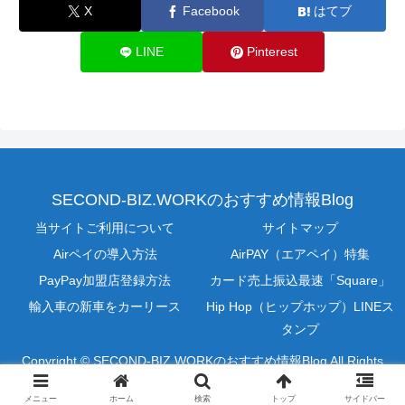
X
Facebook
はてブ
LINE
Pinterest
SECOND-BIZ.WORKのおすすめ情報Blog
当サイトご利用について
サイトマップ
Airペイの導入方法
AirPAY（エアペイ）特集
PayPay加盟店登録方法
カード売上振込最速「Square」
輸入車の新車をカーリース
Hip Hop（ヒップホップ）LINEス
タンプ
Copyright © SECOND-BIZ.WORKのおすすめ情報Blog All Rights
Reserved.
メニュー
ホーム
検索
トップ
サイドバー