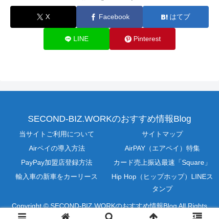
X
Facebook
はてブ
LINE
Pinterest
SECOND-BIZ.WORKのおすすめ情報Blog
当サイトご利用について
サイトマップ
Airペイの導入方法
AirPAY（エアペイ）特集
PayPay加盟店登録方法
カード売上振込最速「Square」
輸入車の新車をカーリース
Hip Hop（ヒップホップ）LINEス
タンプ
Copyright © SECOND-BIZ.WORKのおすすめ情報Blog All Rights
Reserved.