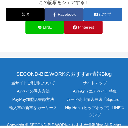
この記事をシェアする！
X
Facebook
はてブ
LINE
Pinterest
SECOND-BIZ.WORKのおすすめ情報Blog
当サイトご利用について
サイトマップ
Airペイの導入方法
AirPAY（エアペイ）特集
PayPay加盟店登録方法
カード売上振込最速「Square」
輸入車の新車をカーリース
Hip Hop（ヒップホップ）LINEス
タンプ
Copyright © SECOND-BIZ.WORKのおすすめ情報Blog All Rights