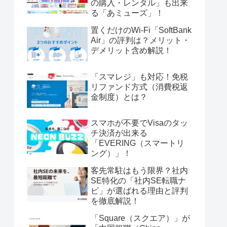
の購入・レンタル」も出来
る「あミューズ」！
置くだけのWi-Fi「SoftBank
Air」の評判は？メリット・
デメリット含め解説！
「スマレジ」も対応！免税
リファンド方式（消費税返
金制度）とは？
スマホが不要でVisaのタッ
チ決済が出来る
「EVERING（スマートリ
ング）」！
客先常駐はもう限界？社内
SE特化の「社内SE転職ナ
ビ」が選ばれる理由と評判
を徹底解説！
「Square（スクエア）」が