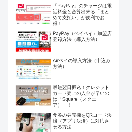
「PayPay」のチャージは電
話料金と合算出来る「まと
めて支払い」が便利でお
得！
PayPay（ペイペイ）加盟店
登録方法（導入方法）
Airペイの導入方法（申込み
方法）
最短翌日振込！クレジット
カード売上の入金が早いの
は「Square（スクエ
ア）」！！
食券の券売機をQRコード決
済（アプリ決済）に対応さ
せる方法