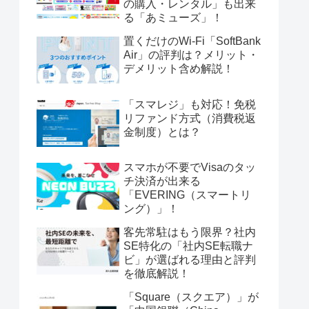
の購入・レンタル」も出来
る「あミューズ」！
置くだけのWi-Fi「SoftBank
Air」の評判は？メリット・
デメリット含め解説！
「スマレジ」も対応！免税
リファンド方式（消費税返
金制度）とは？
スマホが不要でVisaのタッ
チ決済が出来る
「EVERING（スマートリ
ング）」！
客先常駐はもう限界？社内
SE特化の「社内SE転職ナ
ビ」が選ばれる理由と評判
を徹底解説！
「Square（スクエア）」が