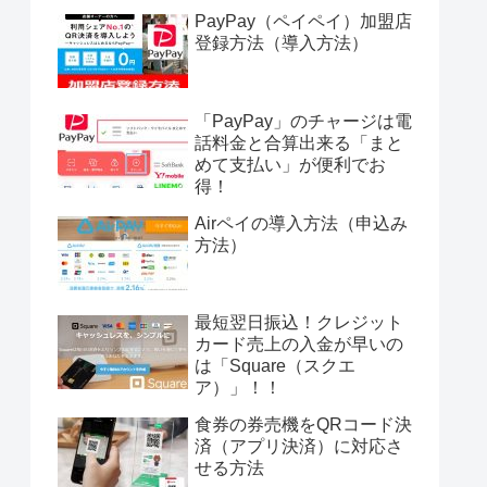
PayPay（ペイペイ）加盟店
登録方法（導入方法）
「PayPay」のチャージは電
話料金と合算出来る「まと
めて支払い」が便利でお
得！
Airペイの導入方法（申込み
方法）
最短翌日振込！クレジット
カード売上の入金が早いの
は「Square（スクエ
ア）」！！
食券の券売機をQRコード決
済（アプリ決済）に対応さ
せる方法