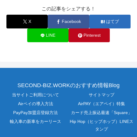
この記事をシェアする！
X
Facebook
はてブ
LINE
Pinterest
SECOND-BIZ.WORKのおすすめ情報Blog
当サイトご利用について
サイトマップ
Airペイの導入方法
AirPAY（エアペイ）特集
PayPay加盟店登録方法
カード売上振込最速「Square」
輸入車の新車をカーリース
Hip Hop（ヒップホップ）LINEス
タンプ