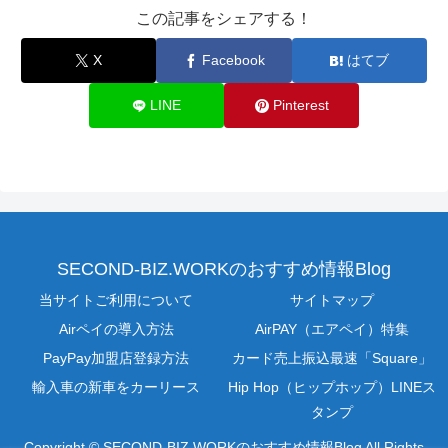
この記事をシェアする！
X
Facebook
はてブ
LINE
Pinterest
SECOND-BIZ.WORKのおすすめ情報Blog
当サイトご利用について
サイトマップ
Airペイの導入方法
AirPAY（エアペイ）特集
PayPay加盟店登録方法
カード売上振込最速「Square」
輸入車の新車をカーリース
Hip Hop（ヒップホップ）LINEス
タンプ
Copyright © SECOND-BIZ.WORKのおすすめ情報Blog All Rights