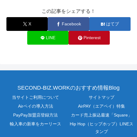
この記事をシェアする！
X
Facebook
はてブ
LINE
Pinterest
SECOND-BIZ.WORKのおすすめ情報Blog
当サイトご利用について
サイトマップ
Airペイの導入方法
AirPAY（エアペイ）特集
PayPay加盟店登録方法
カード売上振込最速「Square」
輸入車の新車をカーリース
Hip Hop（ヒップホップ）LINEス
タンプ