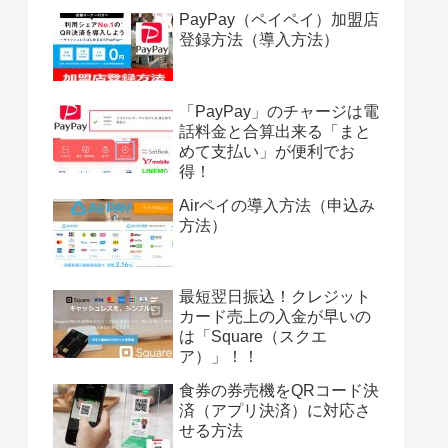
PayPay（ペイペイ）加盟店
登録方法（導入方法）
「PayPay」のチャージは電
話料金と合算出来る「まと
めて支払い」が便利でお
得！
Airペイの導入方法（申込み
方法）
最短翌日振込！クレジット
カード売上の入金が早いの
は「Square（スクエ
ア）」！！
食券の券売機をQRコード決
済（アプリ決済）に対応さ
せる方法