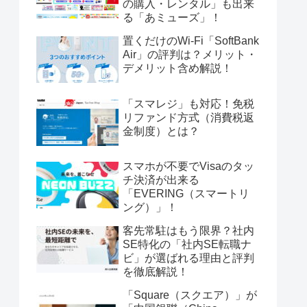
の購入・レンタル」も出来
る「あミューズ」！
置くだけのWi-Fi「SoftBank
Air」の評判は？メリット・
デメリット含め解説！
「スマレジ」も対応！免税
リファンド方式（消費税返
金制度）とは？
スマホが不要でVisaのタッ
チ決済が出来る
「EVERING（スマートリ
ング）」！
客先常駐はもう限界？社内
SE特化の「社内SE転職ナ
ビ」が選ばれる理由と評判
を徹底解説！
「Square（スクエア）」が