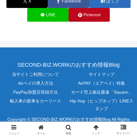
X
Facebook
はてブ
LINE
Pinterest
SECOND-BIZ.WORKのおすすめ情報Blog
当サイトご利用について
サイトマップ
Airペイの導入方法
AirPAY（エアペイ）特集
PayPay加盟店登録方法
カード売上振込最速「Square」
輸入車の新車をカーリース
Hip Hop（ヒップホップ）LINEス
タンプ
Copyright © SECOND-BIZ.WORKのおすすめ情報Blog All Rights
Reserved.
メニュー
ホーム
検索
トップ
サイドバー