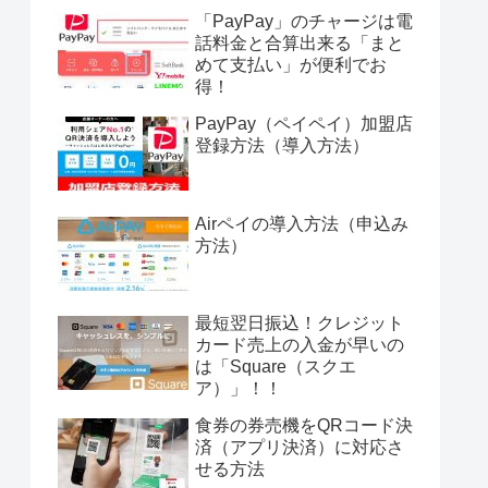
「PayPay」のチャージは電
話料金と合算出来る「まと
めて支払い」が便利でお
得！
PayPay（ペイペイ）加盟店
登録方法（導入方法）
Airペイの導入方法（申込み
方法）
最短翌日振込！クレジット
カード売上の入金が早いの
は「Square（スクエ
ア）」！！
食券の券売機をQRコード決
済（アプリ決済）に対応さ
せる方法