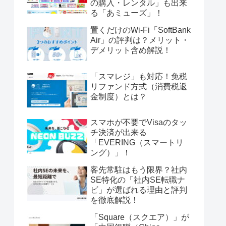
の購入・レンタル」も出来
る「あミューズ」！
置くだけのWi-Fi「SoftBank
Air」の評判は？メリット・
デメリット含め解説！
「スマレジ」も対応！免税
リファンド方式（消費税返
金制度）とは？
スマホが不要でVisaのタッ
チ決済が出来る
「EVERING（スマートリ
ング）」！
客先常駐はもう限界？社内
SE特化の「社内SE転職ナ
ビ」が選ばれる理由と評判
を徹底解説！
「Square（スクエア）」が