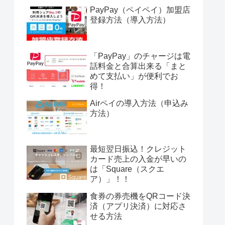
PayPay（ペイペイ）加盟店
登録方法（導入方法）
「PayPay」のチャージは電
話料金と合算出来る「まと
めて支払い」が便利でお
得！
Airペイの導入方法（申込み
方法）
最短翌日振込！クレジット
カード売上の入金が早いの
は「Square（スクエ
ア）」！！
食券の券売機をQRコード決
済（アプリ決済）に対応さ
せる方法