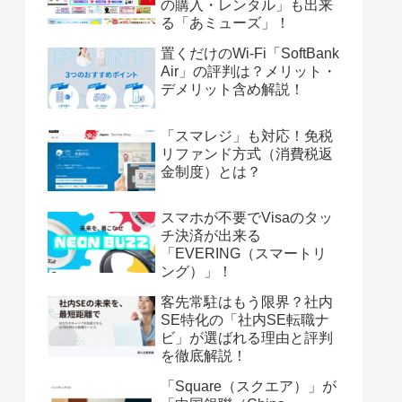
の購入・レンタル」も出来
る「あミューズ」！
置くだけのWi-Fi「SoftBank
Air」の評判は？メリット・
デメリット含め解説！
「スマレジ」も対応！免税
リファンド方式（消費税返
金制度）とは？
スマホが不要でVisaのタッ
チ決済が出来る
「EVERING（スマートリ
ング）」！
客先常駐はもう限界？社内
SE特化の「社内SE転職ナ
ビ」が選ばれる理由と評判
を徹底解説！
「Square（スクエア）」が