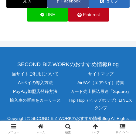
X
Facebook
はてブ
LINE
Pinterest
SECOND-BIZ.WORKのおすすめ情報Blog
当サイトご利用について
サイトマップ
Airペイの導入方法
AirPAY（エアペイ）特集
PayPay加盟店登録方法
カード売上振込最速「Square」
輸入車の新車をカーリース
Hip Hop（ヒップホップ）LINEス
タンプ
Copyright © SECOND-BIZ.WORKのおすすめ情報Blog All Rights
Reserved.
メニュー
ホーム
検索
トップ
サイドバー